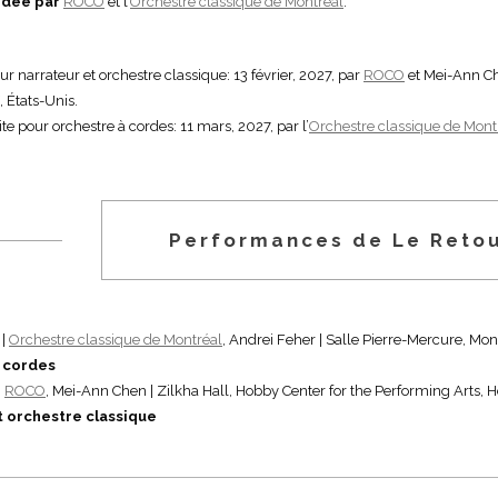
dée par
ROCO
et l’
Orchestre classique de Montréal
.
ur narrateur et orchestre classique: 13 février, 2027, par
ROCO
et Mei-Ann Che
, États-Unis.
ite pour orchestre à cordes: 11 mars, 2027, par l’
Orchestre classique de Mont
Performances de Le Retou
 |
Orchestre classique de Montréal
, Andrei Feher | Salle Pierre-Mercure, Mon
 cordes
|
ROCO
, Mei-Ann Chen | Zilkha Hall, Hobby Center for the Performing Arts, H
t orchestre classique