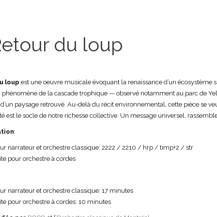
etour du loup
u loup
est une oeuvre musicale évoquant la renaissance d’un écosystème sui
du phénomène de la cascade trophique — observé notamment au parc de Yel
d’un paysage retrouvé. Au-delà du récit environnemental, cette pièce se ve
ité est le socle de notre richesse collective. Un message universel, rassembl
tion
:
ur narrateur et orchestre classique: 2222 / 2210 / hrp / timp+2 / str
ite pour orchestre à cordes
ur narrateur et orchestre classique: 17 minutes
ite pour orchestre à cordes: 10 minutes