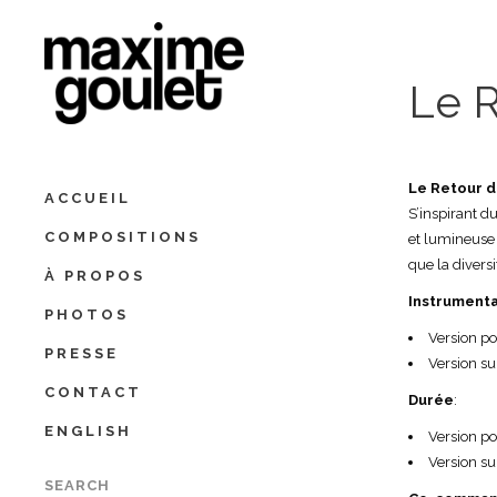
Le R
Le Retour d
ACCUEIL
S’inspirant 
COMPOSITIONS
et lumineuse 
que la divers
À PROPOS
Instrumenta
PHOTOS
Version po
PRESSE
Version su
CONTACT
Durée
:
ENGLISH
Version po
Version su
SEARCH