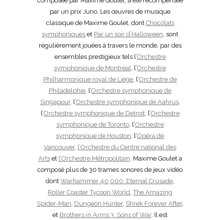
composée par Maxime Goulet, a été récompensée
par un prix Juno. Les œuvres de musique
classique de Maxime Goulet, dont
Chocolats
symphoniques
et
Par un soir d’Halloween
, sont
régulièrement jouées à travers le monde, par des
ensembles prestigieux tels l’
Orchestre
symphonique de Montréal
, l’
Orchestre
Philharmonique royal de Liège
, l’
Orchestre de
Philadelphie
, l’
Orchestre symphonique de
Singapour
, l’
Orchestre symphonique de Aahrus
,
l’
Orchestre symphonique de Detroit
, l’
Orchestre
symphonique de Toronto
, l’
Orchestre
symphonique de Houston
, l’
Opéra de
Vancouver
,
l’Orchestre du Centre national des
Arts
et
l’Orchestre Métropolitain
. Maxime Goulet a
composé plus de 30 trames sonores de jeux vidéo
dont
Warhammer 40,000: Eternal Crusade
,
Roller Coaster Tycoon World
,
The Amazing
Spider-Man
,
Dungeon Hunter
,
Shrek Forever After
,
et
Brothers in Arms 3: Sons of War
. Il est