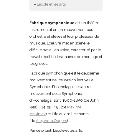
–
L’école et les arts
Fabrique symphonique
est un théâtre
instrumental en un mouvement pour
orchestre et élèves et leur professeur de
musique. L’oeuvre met en scène le
difficile travail en usine, caractérisé par le
travail répétitif des chaines de montage et
les grèves.
Fabrique symphonique est le deuxième
mouvement de l’œuvre collective La
Symphonie d’Hochelaga. Les autres
mouvement deLa Symphonie
d’Hochelaga sont: 1800-1850 (de John
Rea), …14, 29, 45… (de
Maxime
McKinley
) et L’Ile aux mille chants
(de
Alejandra Odgers
).
Par ce projet, L’école et les arts,